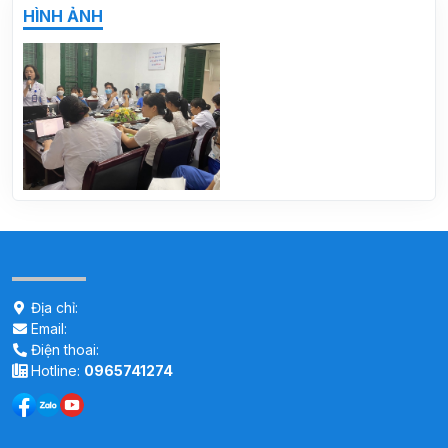
HÌNH ẢNH
Địa chỉ:
Email:
Điện thoai:
Hotline:
0965741274