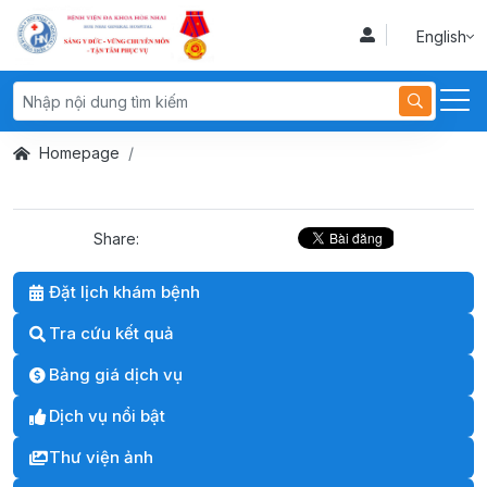
English
Homepage
Share:
Đặt lịch khám bệnh
Tra cứu kết quả
Bảng giá dịch vụ
Dịch vụ nổi bật
Thư viện ảnh