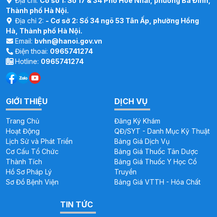
Địa chỉ:
Cơ sở 1: Số 17 & 34 Phố Hòe Nhai, phường Ba Đình,
Thành phố Hà Nội.
Địa chỉ 2:
- Cơ sở 2: Số 34 ngõ 53 Tân Ấp, phường Hồng
Hà, Thành phố Hà Nội.
Email:
bvhn@hanoi.gov.vn
Điện thoai:
0965741274
Hotline:
0965741274
GIỚI THIỆU
DỊCH VỤ
Trang Chủ
Đăng Ký Khám
Hoạt Động
QĐ/SYT - Danh Mục Kỹ Thuật
Lịch Sử và Phát Triển
Bảng Giá Dịch Vụ
Cơ Cấu Tổ Chức
Bảng Giá Thuốc Tân Dược
Thành Tích
Bảng Giá Thuốc Y Học Cổ
Hồ Sơ Pháp Lý
Truyền
Sơ Đồ Bệnh Viện
Bảng Giá VTTH - Hóa Chất
TIN TỨC