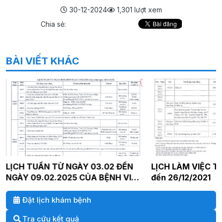
30-12-2024
1,301 lượt xem
Chia sẻ:
BÀI VIẾT KHÁC
LỊCH TUẦN TỪ NGÀY 03.02 ĐẾN
LỊCH LÀM VIỆC Tu
NGÀY 09.02.2025 CỦA BỆNH VIỆN
đến 26/12/2021
ĐA KHOA HÒE NHAI
Đặt lịch khám bệnh
Tra cứu kết quả