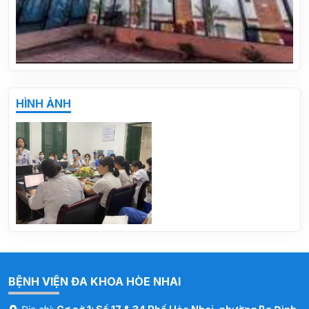
BỆNH VIỆN ĐA KHOA HÒE NHAI TRIỂN KHAI
PHÒNG KHÁM NHI THEO YÊU CẦU
HÌNH ẢNH
BỆNH VIỆN ĐA KHOA HÒE NHAI