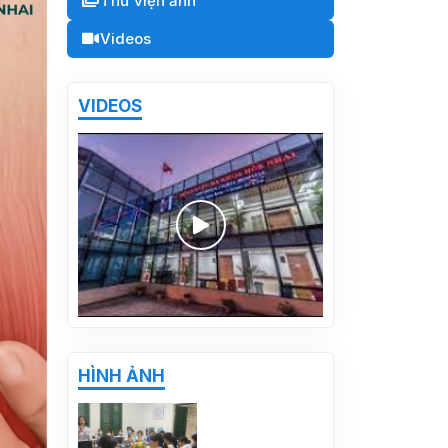
Thư viện ảnh
Videos
VIDEOS
BỆNH VIỆN ĐA KHOA HÒE
NHAI TRIỂN KHAI PHÒNG
HÌNH ẢNH
KHÁM NHI THEO YÊU CẦU