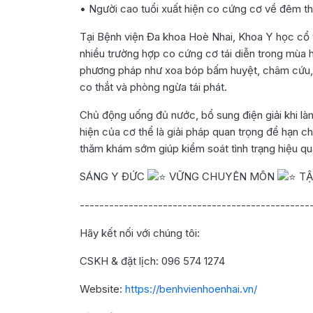
• Người cao tuổi xuất hiện co cứng cơ về đêm 
Tại Bệnh viện Đa khoa Hoè Nhai, Khoa Y học cổ 
nhiều trường hợp co cứng cơ tái diễn trong mùa h
phương pháp như xoa bóp bấm huyệt, châm cứu, gi
co thắt và phòng ngừa tái phát.
Chủ động uống đủ nước, bổ sung điện giải khi làm
hiện của cơ thể là giải pháp quan trọng để hạn ch
thăm khám sớm giúp kiểm soát tình trạng hiệu qu
SÁNG Y ĐỨC
VỮNG CHUYÊN MÔN
TẬ
-----------------------------------------------
Hãy kết nối với chúng tôi:
CSKH & đặt lịch: 096 574 1274
Website:
https://benhvienhoenhai.vn/