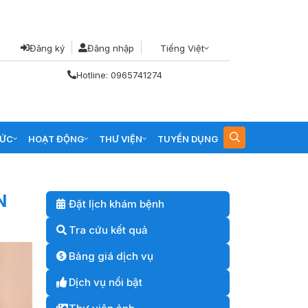
Đăng ký
Đăng nhập
Tiếng Việt
Hotline: 0965741274
TỨC
HOẠT ĐỘNG
THƯ VIỆN
TUYỂN DỤNG
N
Đặt lịch khám bệnh
Tra cứu kết quả
Bảng giá dịch vụ
Dịch vụ nổi bật