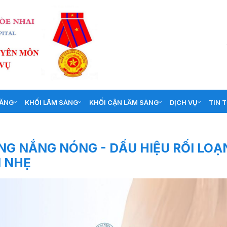
NĂNG
KHỐI LÂM SÀNG
KHỐI CẬN LÂM SÀNG
DỊCH VỤ
TIN 
G NẮNG NÓNG - DẤU HIỆU RỐI LOẠ
M NHẸ