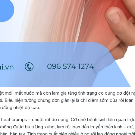
t mỏi, mất nước mà còn làm gia tăng tình trạng co cứng cơ đột n
ơi. Biểu hiện tưởng chừng đơn giản lại là chỉ điểm sớm của rối loạn
 trường nhiệt độ cao.
heat cramps – chuột rút do nóng. Cơ chế bệnh sinh liên quan trực
 không được bù tương xứng, làm rối loạn dẫn truyền thần kinh – cơ,
ân, bàn tay. Tình trạng xuất hiện nhiều ở người lao động ngoài trời