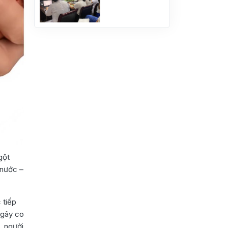
gột
 nước –
 tiếp
 gây co
, người