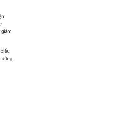
ận
c
, giảm
 biểu
thường,