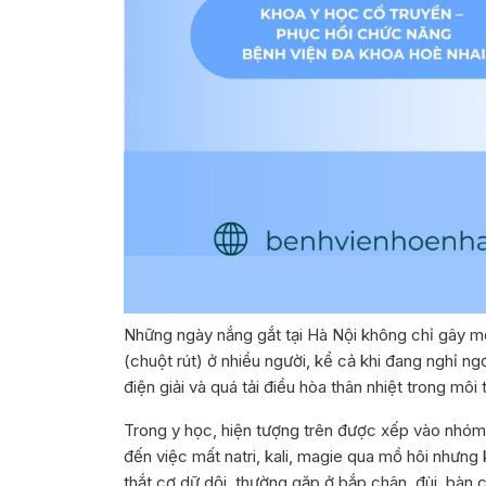
Những ngày nắng gắt tại Hà Nội không chỉ gây mệ
(chuột rút) ở nhiều người, kể cả khi đang nghỉ ng
điện giải và quá tải điều hòa thân nhiệt trong môi
Trong y học, hiện tượng trên được xếp vào nhóm 
đến việc mất natri, kali, magie qua mồ hôi nhưng
thắt cơ dữ dội, thường gặp ở bắp chân, đùi, bàn ch