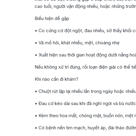
cao tuổi, người vận động nhiều, hoặc những trườ
Biểu hiện dễ gặp
• Co cứng cơ đột ngột, đau nhiều, sờ thấy khối 
• Vã mồ hôi, khát nhiều, mệt, choáng nhẹ
• Xuất hiện sau thời gian hoạt động dưới nắng h
Nếu không xử trí đúng, rối loạn điện giải có thể 
Khi nào cần đi khám?
• Chuột rút lặp lại nhiều lần trong ngày hoặc nhiều
• Đau cơ kéo dài sau khi đã nghỉ ngơi và bù nước 
• Kèm theo hoa mắt, chóng mặt, buồn nôn, mệt 
• Có bệnh nền tim mạch, huyết áp, đái tháo đườ